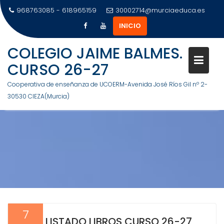
968763085 - 618965159
30002714@murciaeduca.es
INICIO
Saltar
COLEGIO JAIME BALMES.
al
CURSO 26-27
contenido
Cooperativa de enseñanza de UCOERM-Avenida José Ríos Gil nº 2-
30530 CIEZA(Murcia)
7
LISTADO LIBROS CURSO 26-27