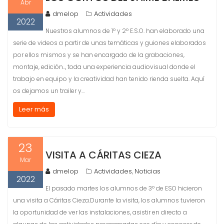
Abr
dmelop
Actividades
2022
Nuestros alumnos de 1º y 2º E.S.O. han elaborado una
serie de videos a partir de unas temáticas y guiones elaborados
por ellos mismos y se han encargado de la grabaciones,
montaje, edición.., toda una experiencia audiovisual donde el
trabajo en equipo y la creatividad han tenido rienda suelta. Aquí
os dejamos un trailer y…
Leer más
23
VISITA A CÁRITAS CIEZA
Mar
dmelop
Actividades
Noticias
,
2022
El pasado martes los alumnos de 3º de ESO hicieron
una visita a Cáritas Cieza.Durante la visita, los alumnos tuvieron
la oportunidad de ver las instalaciones, asistir en directo a