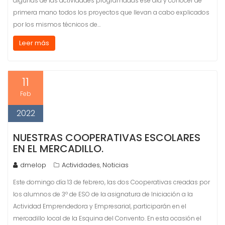
algunas de las actividades programadas ese día y conocer de
primera mano todos los proyectos que llevan a cabo explicados
por los mismos técnicos de…
Leer más
11
Feb
2022
NUESTRAS COOPERATIVAS ESCOLARES
EN EL MERCADILLO.
dmelop
Actividades
Noticias
,
Este domingo día 13 de febrero, las dos Cooperativas creadas por
los alumnos de 3º de ESO de la asignatura de Iniciación a la
Actividad Emprendedora y Empresarial, participarán en el
mercadillo local de la Esquina del Convento. En esta ocasión el