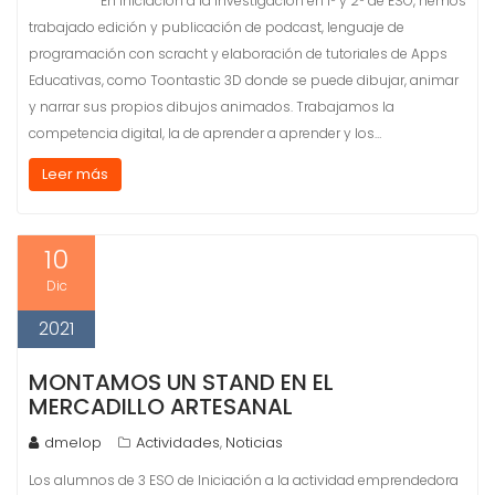
En Iniciación a la investigación en 1º y 2º de ESO, hemos
trabajado edición y publicación de podcast, lenguaje de
programación con scracht y elaboración de tutoriales de Apps
Educativas, como Toontastic 3D donde se puede dibujar, animar
y narrar sus propios dibujos animados. Trabajamos la
competencia digital, la de aprender a aprender y los…
Leer más
10
Dic
2021
MONTAMOS UN STAND EN EL
MERCADILLO ARTESANAL
dmelop
Actividades
Noticias
,
Los alumnos de 3 ESO de Iniciación a la actividad emprendedora