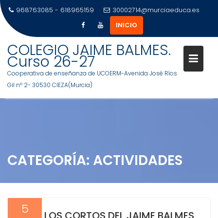
968763085 - 618965159
30002714@murciaeduca.es
INICIO
Saltar
COLEGIO JAIME BALMES.
al
Curso 26-27
contenido
Cooperativa de enseñanza de UCOERM-Avenida José Ríos
Gil nº 2- 30530 CIEZA(Murcia)
CATEGORÍA:
ACTIVIDADES
5
LOS CORTOS DEL JAIME BALMES