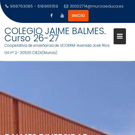
968763085 - 618965159
30002714@murciaeduca.es
INICIO
COLEGIO JAIME BALMES.
Curso 26-27
Cooperativa de enseñanza de UCOERM-Avenida José Ríos
Gil nº 2- 30530 CIEZA(Murcia)
Saltar
al
contenido