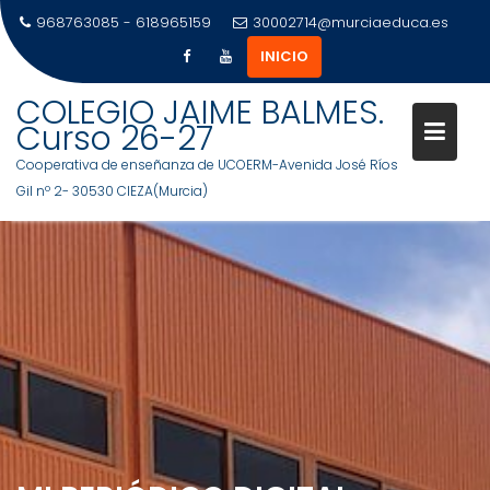
968763085 - 618965159
30002714@murciaeduca.es
INICIO
COLEGIO JAIME BALMES.
Curso 26-27
Cooperativa de enseñanza de UCOERM-Avenida José Ríos
Gil nº 2- 30530 CIEZA(Murcia)
Saltar
al
contenido