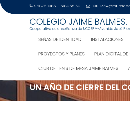
968763085 - 618965159
30002714@murciaed
Saltar
COLEGIO JAIME BALMES.
al
Cooperativa de enseñanza de UCOERM-Avenida José Ríos 
contenido
SEÑAS DE IDENTIDAD
INSTALACIONES
PROYECTOS Y PLANES
PLAN DIGITAL D
CLUB DE TENIS DE MESA JAIME BALMES
UN AÑO DE CIERRE DEL C