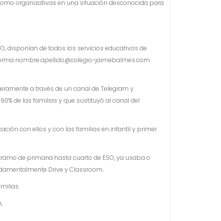
 como organizativas en una situación desconocida para
O, disponían de todos los servicios educativos de
la forma nombre.apellido@colegio-jaimebalmes.com
ramente a través de un canal de Telegram y
0% de las familias y que sustituyó al canal del
ión con ellos y con las familias en infantil y primer
tramo de primaria hasta cuarto de ESO, ya usaba o
undamentalmente Drive y Classroom.
milias
m,