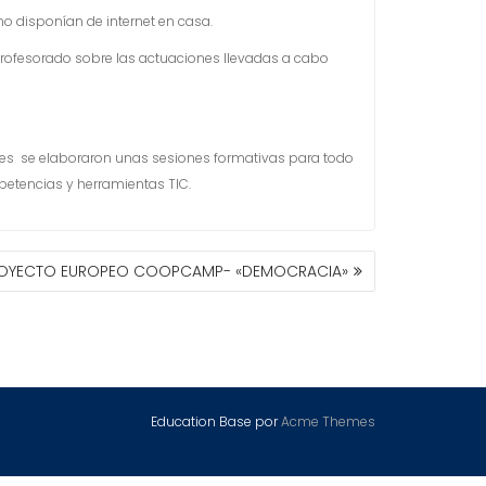
 no disponían de internet en casa.
profesorado sobre las actuaciones llevadas a cabo
dades se elaboraron unas sesiones formativas para todo
petencias y herramientas TIC.
OYECTO EUROPEO COOPCAMP- «DEMOCRACIA»
Education Base por
Acme Themes