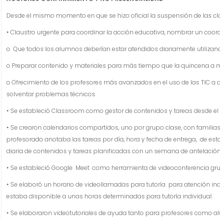
Desde el mismo momento en que se hizo oficial la suspensión de las clas
• Claustro urgente para coordinar la acción educativa, nombrar un coordi
o Que todos los alumnos deberían estar atendidos diariamente utilizan
o Preparar contenido y materiales para más tiempo que la quincena a m
o Ofrecimiento de los profesores más avanzados en el uso de las TIC a
solventar problemas técnicos.
• Se estableció Classroom como gestor de contenidos y tareas desde el
• Se crearon calendarios compartidos, uno por grupo clase, con famili
profesorado anotaba las tareas por día, hora y fecha de entrega, de est
diaria de contenidos y tareas planificadas con un semana de antelación
• Se estableció Google Meet como herramienta de videoconferencia grup
• Se elaboró un horario de videollamadas para tutoría para atención ind
estaba disponible a unas horas determinadas para tutoría individual.
• Se elaboraron videotutoriales de ayuda tanto para profesores como al