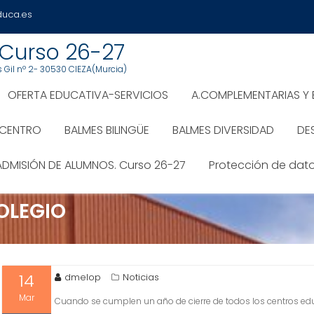
uca.es
 Curso 26-27
Gil nº 2- 30530 CIEZA(Murcia)
OFERTA EDUCATIVA-SERVICIOS
A.COMPLEMENTARIAS Y
E CENTRO
BALMES BILINGÜE
BALMES DIVERSIDAD
DE
ADMISIÓN DE ALUMNOS. Curso 26-27
Protección de dat
OLEGIO
14
dmelop
Noticias
Mar
Cuando se cumplen un año de cierre de todos los centros e