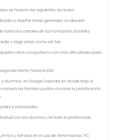
es se hicieron las siguientes acciones.
nador y diseñar líneas generales. La idea era:
do todos los canales de comunicación posibles.
edio y largo plazo como así fue.
 aquellos otros compañeros con más dificultades para
 segundo tramo hasta la ESO.
as y alumnos en Google Calendar en donde todo el
a manera las familias podían conocer la planificación
.
ales e individuales.
ividual con los alumnos, así todo el profesorado
umnos y familias en el uso de herramientas TIC.