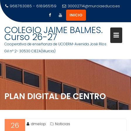
968763085 - 618965159
30002714@murciaeduca.es
INICIO
Saltar
COLEGIO JAIME BALMES.
al
Curso 26-27
contenido
Cooperativa de enseñanza de UCOERM-Avenida José Ríos
Gil nº 2- 30530 CIEZA(Murcia)
PLAN DIGITAL DE CENTRO
26
dmelop
Noticias